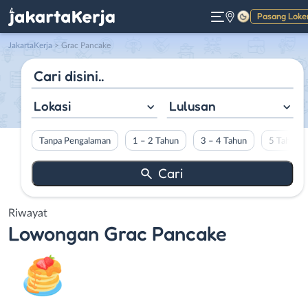
Pasang Loke
Gelap
JakartaKerja
>
Grac Pancake
Lokasi
Lulusan
Tanpa Pengalaman
1 – 2 Tahun
3 – 4 Tahun
5 Tahun L
Riwayat
Lowongan
Grac Pancake