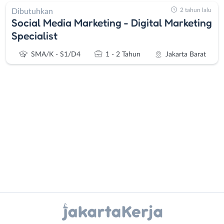
2 tahun lalu
Dibutuhkan
Social Media Marketing - Digital Marketing
Specialist
SMA/K - S1/D4
1 - 2 Tahun
Jakarta Barat
Administrasi
Bebas
Ahli
(Remote
Gizi
Work)
Ahli
Bekasi
Kecantikan
Bogor
Instagram
WhatsApp
Analis
Depok
/
Jakarta
X - Twitter
Telegram
Peneliti
Barat
Animator
Jakarta
Kanal Lainnya..
Apoteker
Pusat