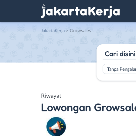
JakartaKerja
>
Growsales
Tanpa Pengal
Riwayat
Lowongan
Growsal