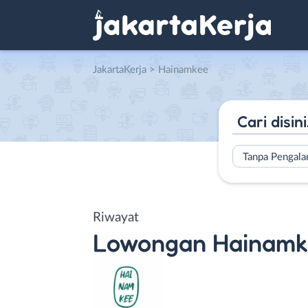
JakartaKerja
>
Hainamkee
Tanpa Pengal
Riwayat
Lowongan
Hainamk