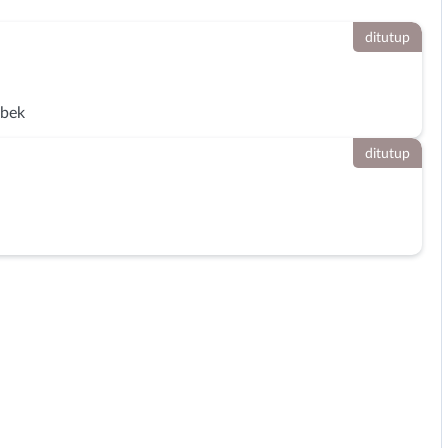
ditutup
abek
ditutup