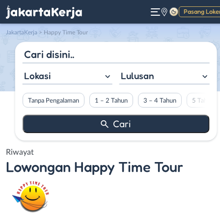
Pasang Loke
Gelap
JakartaKerja
>
Happy Time Tour
Lokasi
Lulusan
Tanpa Pengalaman
1 – 2 Tahun
3 – 4 Tahun
5 Tahun L
Riwayat
Lowongan
Happy Time Tour