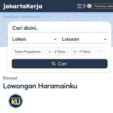
Pasang Loke
Gelap
JakartaKerja
>
Haramainku
Lokasi
Lulusan
Tanpa Pengalaman
1 – 2 Tahun
3 – 4 Tahun
5 Tahun L
Riwayat
Lowongan
Haramainku