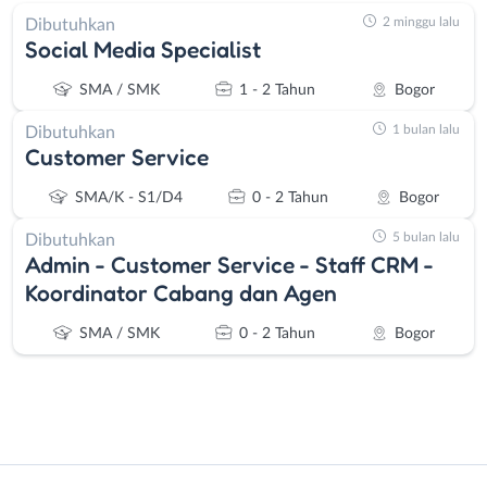
2 minggu lalu
Dibutuhkan
Social Media Specialist
SMA / SMK
1 - 2 Tahun
Bogor
1 bulan lalu
Dibutuhkan
Customer Service
SMA/K - S1/D4
0 - 2 Tahun
Bogor
5 bulan lalu
Dibutuhkan
Admin - Customer Service - Staff CRM -
Koordinator Cabang dan Agen
SMA / SMK
0 - 2 Tahun
Bogor
Instagram
WhatsApp
Administrasi
Bebas
X - Twitter
Telegram