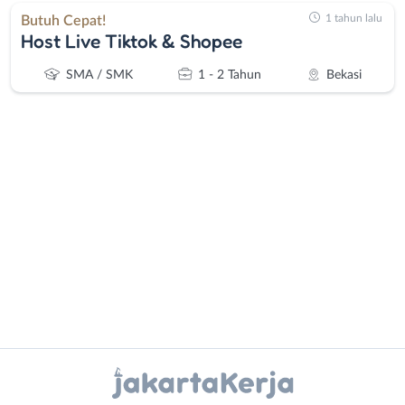
1 tahun lalu
Butuh Cepat!
Host Live Tiktok & Shopee
SMA / SMK
1 - 2 Tahun
Bekasi
Administrasi
Bebas
Ahli
(Remote
Gizi
Work)
Ahli
Bekasi
Kecantikan
Bogor
Analis
Depok
Instagram
WhatsApp
/
Jakarta
Peneliti
Barat
X - Twitter
Telegram
Animator
Jakarta
Apoteker
Pusat
Kanal Lainnya..
Arsitek
Jakarta