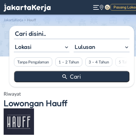
Pasang Loke
Gelap
JakartaKerja
>
Hauff
Lokasi
Lulusan
Tanpa Pengalaman
1 – 2 Tahun
3 – 4 Tahun
5 Tahun L
Riwayat
Lowongan
Hauff