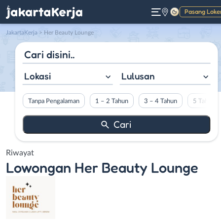
Pasang Loke
Gelap
JakartaKerja
>
Her Beauty Lounge
Lokasi
Lulusan
Tanpa Pengalaman
1 – 2 Tahun
3 – 4 Tahun
5 Tahun L
Riwayat
Lowongan
Her Beauty Lounge