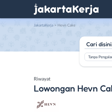
JakartaKerja
>
Hevn Cake
Tanpa Pengal
Riwayat
Lowongan
Hevn Ca