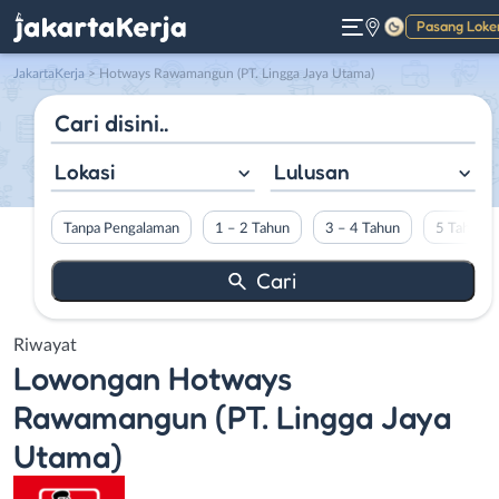
Pasang Loke
Gelap
JakartaKerja
>
Hotways Rawamangun (PT. Lingga Jaya Utama)
Lokasi
Lulusan
Tanpa Pengalaman
1 – 2 Tahun
3 – 4 Tahun
5 Tahun L
Riwayat
Lowongan
Hotways
Rawamangun (PT. Lingga Jaya
Utama)