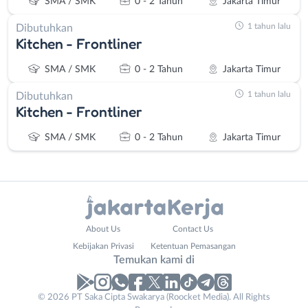
SMA / SMK
0 - 2 Tahun
Jakarta Timur
1 tahun lalu
Dibutuhkan
Kitchen - Frontliner
SMA / SMK
0 - 2 Tahun
Jakarta Timur
1 tahun lalu
Dibutuhkan
Kitchen - Frontliner
SMA / SMK
0 - 2 Tahun
Jakarta Timur
Administrasi
Bebas
About Us
Contact Us
Ahli
(Remote
Kebijakan Privasi
Ketentuan Pemasangan
Gizi
Work)
Temukan kami di
Ahli
Bekasi
Kecantikan
Bogor
© 2026 PT Saka Cipta Swakarya (Roocket Media). All Rights
Analis
Depok