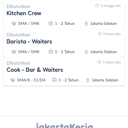
3 minggu lalu
Dibutuhkan
Kitchen Crew
SMA / SMK
1 - 2 Tahun
Jakarta Selatan
9 bulan lalu
Dibutuhkan
Barista - Waiters
SMA / SMK
1 - 2 Tahun
Jakarta Selatan
1 tahun lalu
Dibutuhkan
Cook - Bar & Waiters
SMA/K - S1/D4
1 - 2 Tahun
Jakarta Selatan
Instagram
WhatsApp
Administrasi
Bebas
X - Twitter
Telegram
Ahli
(Remote