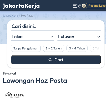
Pasang Loke
Gelap
JakartaKerja
>
Hoz Pasta
Lokasi
Lulusan
Tanpa Pengalaman
1 – 2 Tahun
3 – 4 Tahun
5 Tahun L
Riwayat
Lowongan
Hoz Pasta