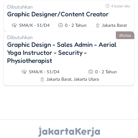
4 bulan lalu
Dibutuhkan
Graphic Designer/Content Creator
SMA/K - S1/D4
0 - 2 Tahun
Jakarta Barat
ditutup
Dibutuhkan
Graphic Design - Sales Admin - Aerial
Yoga Instructor - Security -
Physiotherapist
SMA/K - S1/D4
0 - 2 Tahun
Jakarta Barat, Jakarta Utara
Instagram
WhatsApp
Administrasi
Bebas
X - Twitter
Telegram
Ahli
(Remote
Gizi
Work)
Kanal Lainnya..