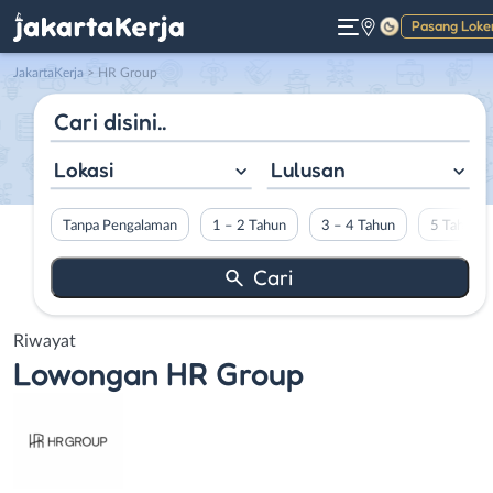
Pasang Loke
Gelap
JakartaKerja
>
HR Group
Lokasi
Lulusan
Tanpa Pengalaman
1 – 2 Tahun
3 – 4 Tahun
5 Tahun L
Riwayat
Lowongan
HR Group