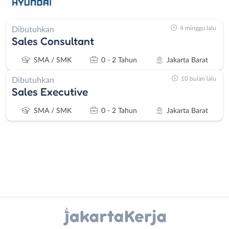
4 minggu lalu
Dibutuhkan
Sales Consultant
SMA / SMK
0 - 2 Tahun
Jakarta Barat
10 bulan lalu
Dibutuhkan
Sales Executive
SMA / SMK
0 - 2 Tahun
Jakarta Barat
Instagram
WhatsApp
Administrasi
Bebas
Ahli
(Remote
X - Twitter
Telegram
Gizi
Work)
Ahli
Bekasi
Kanal Lainnya..
Kecantikan
Bogor