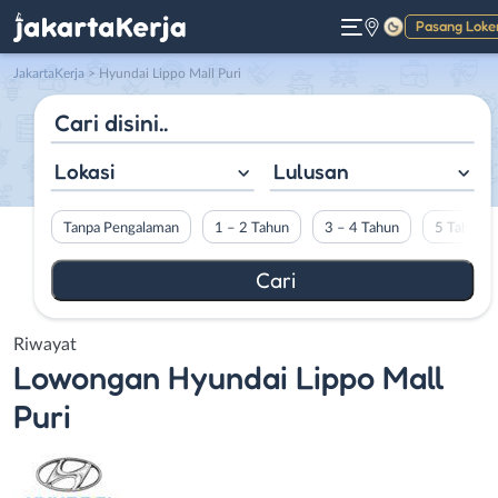
Pasang Loke
Gelap
JakartaKerja
>
Hyundai Lippo Mall Puri
Lokasi
Lulusan
Tanpa Pengalaman
1 – 2 Tahun
3 – 4 Tahun
5 Tahun L
Riwayat
Lowongan
Hyundai Lippo Mall
Puri