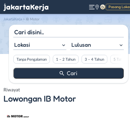
Pasang Loke
Gelap
JakartaKerja
>
IB Motor
Lokasi
Lulusan
Tanpa Pengalaman
1 – 2 Tahun
3 – 4 Tahun
5 Tahun L
Riwayat
Lowongan
IB Motor