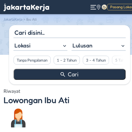
Pasang Loke
Gelap
JakartaKerja
>
Ibu Ati
Lokasi
Lulusan
Tanpa Pengalaman
1 – 2 Tahun
3 – 4 Tahun
5 Tahun L
Riwayat
Lowongan
Ibu Ati