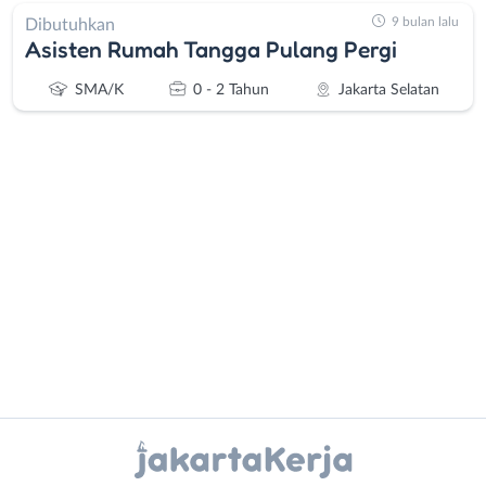
9 bulan lalu
Dibutuhkan
Asisten Rumah Tangga Pulang Pergi
SMA/K
0 - 2 Tahun
Jakarta Selatan
Administrasi
Bebas
Ahli
(Remote
Gizi
Work)
Ahli
Bekasi
Kecantikan
Bogor
Analis
Depok
Instagram
WhatsApp
/
Jakarta
Peneliti
Barat
X - Twitter
Telegram
Animator
Jakarta
Apoteker
Pusat
Kanal Lainnya..
Arsitek
Jakarta