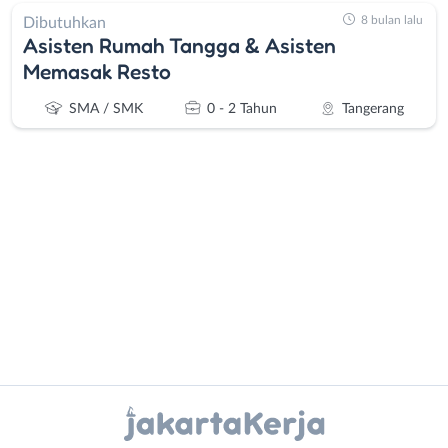
8 bulan lalu
Dibutuhkan
Asisten Rumah Tangga & Asisten
Memasak Resto
SMA / SMK
0 - 2 Tahun
Tangerang
Administrasi
Bebas
Ahli
(Remote
Gizi
Work)
Ahli
Bekasi
Kecantikan
Bogor
Instagram
WhatsApp
Analis
Depok
/
Jakarta
X - Twitter
Telegram
Peneliti
Barat
Animator
Jakarta
Kanal Lainnya..
Apoteker
Pusat