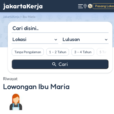
Pasang Loke
Gelap
JakartaKerja
>
Ibu Maria
Lokasi
Lulusan
Tanpa Pengalaman
1 – 2 Tahun
3 – 4 Tahun
5 Tahun L
Riwayat
Lowongan
Ibu Maria