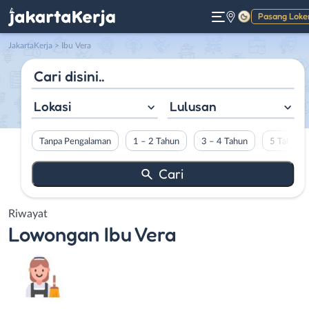
Pasang Loke
Gelap
JakartaKerja
>
Ibu Vera
Lokasi
Lulusan
Tanpa Pengalaman
1 – 2 Tahun
3 – 4 Tahun
5 Tahun L
Riwayat
Lowongan
Ibu Vera