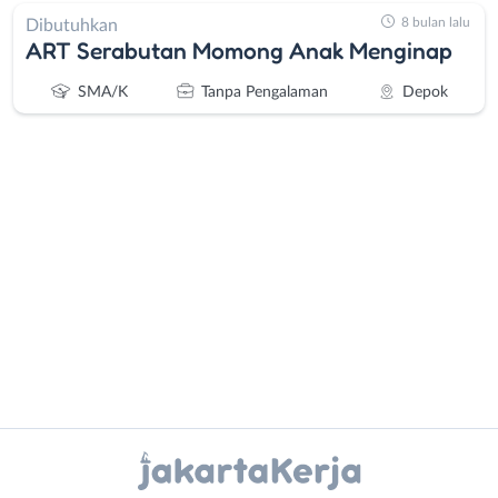
8 bulan lalu
Dibutuhkan
ART Serabutan Momong Anak Menginap
SMA/K
Tanpa Pengalaman
Depok
Administrasi
Bebas
Ahli
(Remote
Gizi
Work)
Ahli
Bekasi
Kecantikan
Bogor
Analis
Depok
Instagram
WhatsApp
/
Jakarta
Peneliti
Barat
X - Twitter
Telegram
Animator
Jakarta
Apoteker
Pusat
Kanal Lainnya..
Arsitek
Jakarta