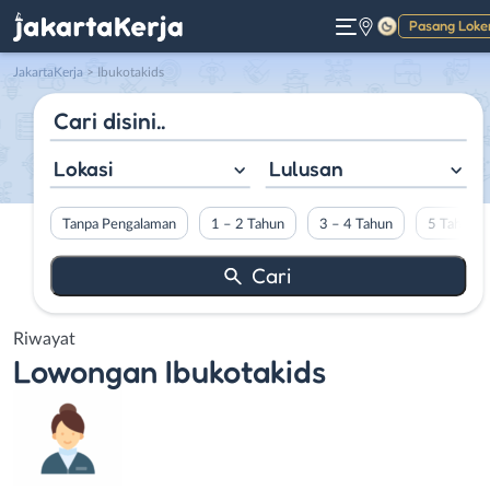
Pasang Loke
Gelap
JakartaKerja
>
Ibukotakids
Lokasi
Lulusan
Tanpa Pengalaman
1 – 2 Tahun
3 – 4 Tahun
5 Tahun L
Riwayat
Lowongan
Ibukotakids