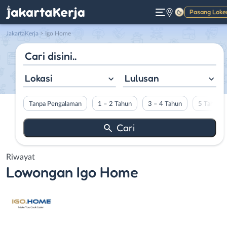
Pasang Loke
Gelap
JakartaKerja
>
Igo Home
Lokasi
Lulusan
Tanpa Pengalaman
1 – 2 Tahun
3 – 4 Tahun
5 Tahun L
Riwayat
Lowongan
Igo Home