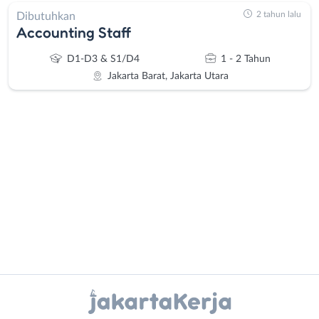
2 tahun lalu
Dibutuhkan
Accounting Staff
D1-D3 & S1/D4
1 - 2 Tahun
Jakarta Barat, Jakarta Utara
Administrasi
Bebas
Ahli
(Remote
Gizi
Work)
Ahli
Bekasi
Kecantikan
Bogor
Instagram
WhatsApp
Analis
Depok
/
Jakarta
X - Twitter
Telegram
Peneliti
Barat
Animator
Jakarta
Kanal Lainnya..
Apoteker
Pusat