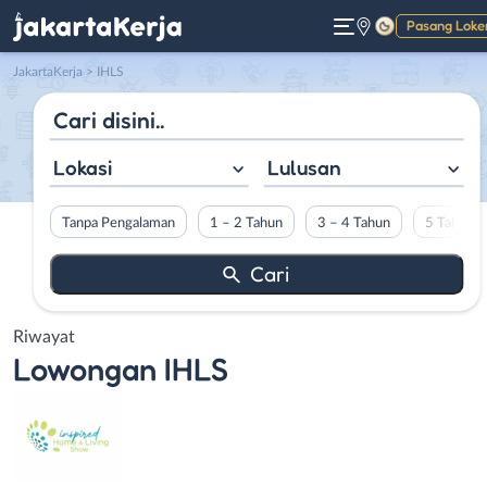
Pasang Loke
Gelap
JakartaKerja
>
IHLS
Lokasi
Lulusan
Tanpa Pengalaman
1 – 2 Tahun
3 – 4 Tahun
5 Tahun L
Riwayat
Lowongan
IHLS