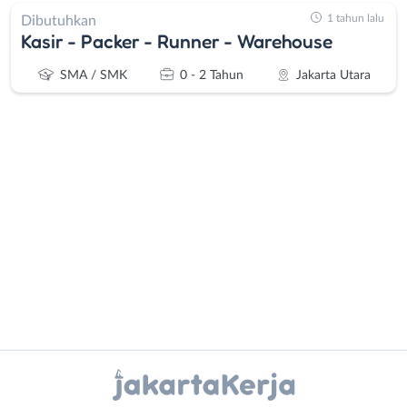
1 tahun lalu
Dibutuhkan
Kasir - Packer - Runner - Warehouse
SMA / SMK
0 - 2 Tahun
Jakarta Utara
Administrasi
Bebas
Ahli
(Remote
Gizi
Work)
Ahli
Bekasi
Kecantikan
Bogor
Analis
Depok
Instagram
WhatsApp
/
Jakarta
Peneliti
Barat
X - Twitter
Telegram
Animator
Jakarta
Apoteker
Pusat
Kanal Lainnya..
Arsitek
Jakarta