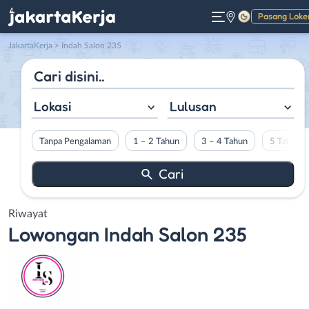
Pasang Loke
Gelap
JakartaKerja
>
Indah Salon 235
Lokasi
Lulusan
Tanpa Pengalaman
1 – 2 Tahun
3 – 4 Tahun
5 Tahun L
Riwayat
Lowongan
Indah Salon 235