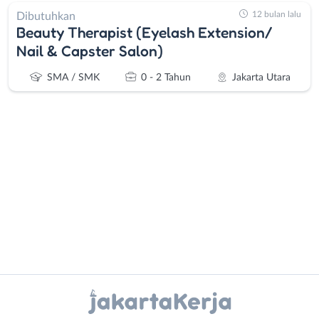
12 bulan lalu
Dibutuhkan
Beauty Therapist (Eyelash Extension/
Nail & Capster Salon)
SMA / SMK
0 - 2 Tahun
Jakarta Utara
Administrasi
Bebas
Ahli
(Remote
Gizi
Work)
Ahli
Bekasi
Kecantikan
Bogor
Instagram
WhatsApp
Analis
Depok
/
Jakarta
X - Twitter
Telegram
Peneliti
Barat
Animator
Jakarta
Kanal Lainnya..
Apoteker
Pusat