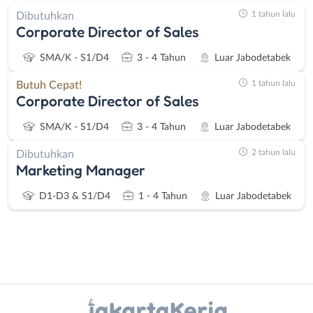
1 tahun lalu
Dibutuhkan
Corporate Director of Sales
SMA/K - S1/D4
3 - 4 Tahun
Luar Jabodetabek
1 tahun lalu
Butuh Cepat!
Corporate Director of Sales
SMA/K - S1/D4
3 - 4 Tahun
Luar Jabodetabek
2 tahun lalu
Dibutuhkan
Marketing Manager
D1-D3 & S1/D4
1 - 4 Tahun
Luar Jabodetabek
Instagram
WhatsApp
Administrasi
Bebas
X - Twitter
Telegram
Ahli
(Remote