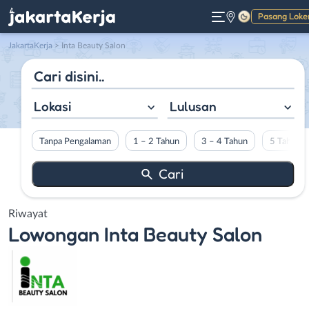
Pasang Loke
Gelap
JakartaKerja
>
Inta Beauty Salon
Lokasi
Lulusan
Tanpa Pengalaman
1 – 2 Tahun
3 – 4 Tahun
5 Tahun L
Riwayat
Lowongan
Inta Beauty Salon