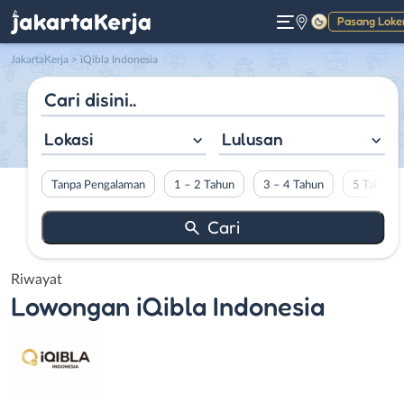
Pasang Loke
Gelap
JakartaKerja
>
iQibla Indonesia
Lokasi
Lulusan
Tanpa Pengalaman
1 – 2 Tahun
3 – 4 Tahun
5 Tahun L
Riwayat
Lowongan
iQibla Indonesia