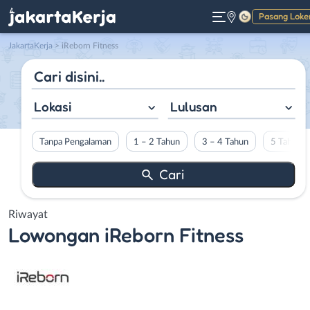
Pasang Loke
Gelap
JakartaKerja
>
iReborn Fitness
Lokasi
Lulusan
Tanpa Pengalaman
1 – 2 Tahun
3 – 4 Tahun
5 Tahun L
Riwayat
Lowongan
iReborn Fitness