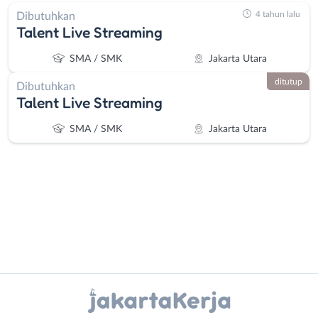
4 tahun lalu
Dibutuhkan
Talent Live Streaming
SMA / SMK
Jakarta Utara
ditutup
Dibutuhkan
Talent Live Streaming
SMA / SMK
Jakarta Utara
Administrasi
Bebas
Ahli
(Remote
Instagram
WhatsApp
Gizi
Work)
Ahli
Bekasi
X - Twitter
Telegram
Kecantikan
Bogor
Analis
Depok
Kanal Lainnya..