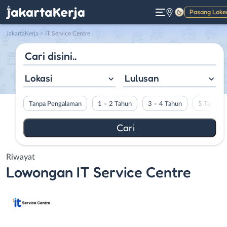
Pasang Loke
Gelap
JakartaKerja
>
IT Service Centre
Lokasi
Lulusan
Tanpa Pengalaman
1 – 2 Tahun
3 – 4 Tahun
5 Tahun L
Riwayat
Lowongan
IT Service Centre