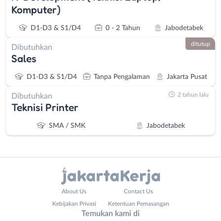
Komputer)
D1-D3 & S1/D4
0 - 2 Tahun
Jabodetabek
ditutup
Dibutuhkan
Sales
D1-D3 & S1/D4
Tanpa Pengalaman
Jakarta Pusat
2 tahun lalu
Dibutuhkan
Teknisi Printer
SMA / SMK
Jabodetabek
Administrasi
Bebas
About Us
Contact Us
Ahli
(Remote
Kebijakan Privasi
Ketentuan Pemasangan
Gizi
Work)
Temukan kami di