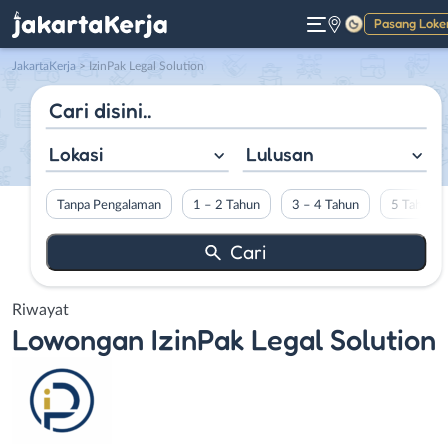
Pasang Loke
Gelap
JakartaKerja
>
IzinPak Legal Solution
Lokasi
Lulusan
Tanpa Pengalaman
1 – 2 Tahun
3 – 4 Tahun
5 Tahun L
Riwayat
Lowongan
IzinPak Legal Solution