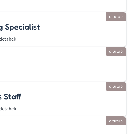
ditutup
 Specialist
detabek
ditutup
ditutup
 Staff
detabek
ditutup