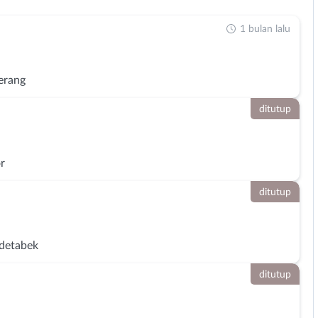
1 bulan lalu
erang
ditutup
r
ditutup
detabek
ditutup