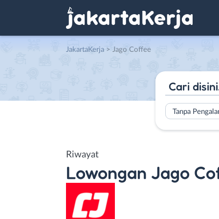
JakartaKerja
>
Jago Coffee
Tanpa Pengal
Riwayat
Lowongan
Jago Co