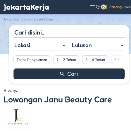
Pasang Loke
Gelap
JakartaKerja
>
Janu Beauty Care
Lokasi
Lulusan
Tanpa Pengalaman
1 – 2 Tahun
3 – 4 Tahun
5 Tahun L
Riwayat
Lowongan
Janu Beauty Care