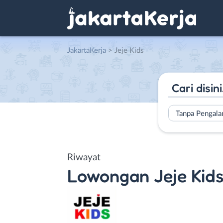
JakartaKerja
>
Jeje Kids
Tanpa Pengal
Riwayat
Lowongan
Jeje Kid