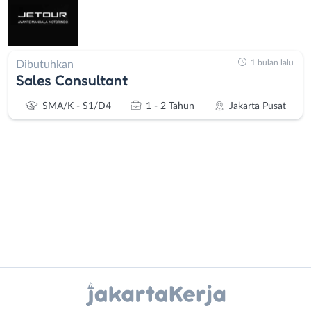
1 bulan lalu
Dibutuhkan
Sales Consultant
SMA/K - S1/D4
1 - 2 Tahun
Jakarta Pusat
Administrasi
Bebas
Ahli
(Remote
Gizi
Work)
Instagram
WhatsApp
Ahli
Bekasi
Kecantikan
Bogor
X - Twitter
Telegram
Analis
Depok
/
Jakarta
Kanal Lainnya..
Peneliti
Barat