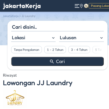
Pasang Loke
Gelap
JakartaKerja
>
JJ Laundry
Lokasi
Lulusan
Tanpa Pengalaman
1 – 2 Tahun
3 – 4 Tahun
5 Tahun L
Riwayat
Lowongan
JJ Laundry