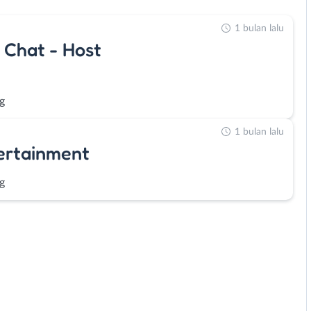
1 bulan lalu
 Chat - Host
g
1 bulan lalu
ertainment
g