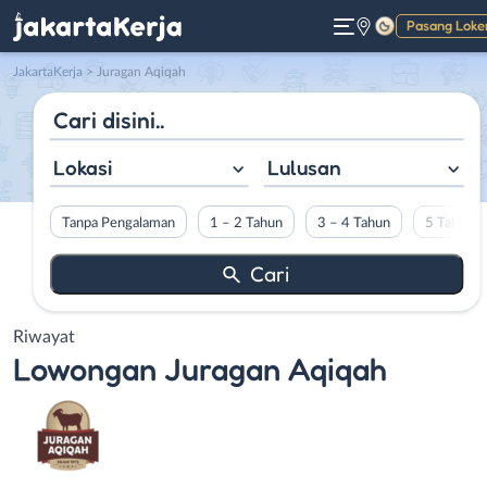
Pasang Loke
Gelap
JakartaKerja
>
Juragan Aqiqah
Lokasi
Lulusan
Tanpa Pengalaman
1 – 2 Tahun
3 – 4 Tahun
5 Tahun L
Riwayat
Lowongan
Juragan Aqiqah