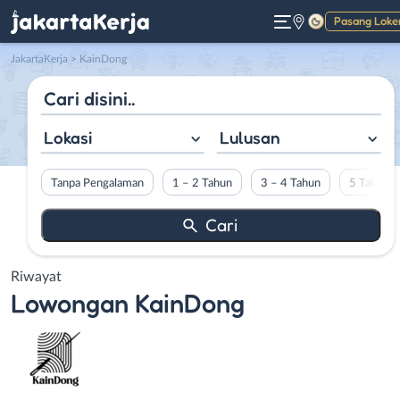
Pasang Loke
Gelap
JakartaKerja
>
KainDong
Lokasi
Lulusan
Tanpa Pengalaman
1 – 2 Tahun
3 – 4 Tahun
5 Tahun L
Riwayat
Lowongan
KainDong