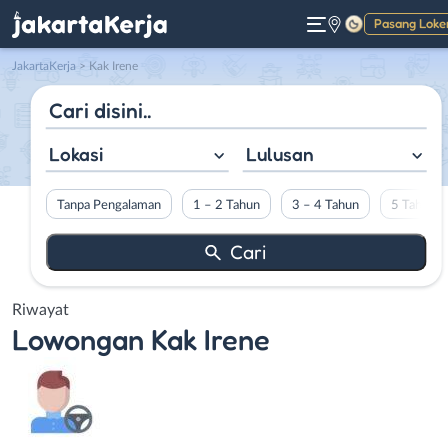
Pasang Loke
Gelap
JakartaKerja
>
Kak Irene
Lokasi
Lulusan
Tanpa Pengalaman
1 – 2 Tahun
3 – 4 Tahun
5 Tahun L
Riwayat
Lowongan
Kak Irene