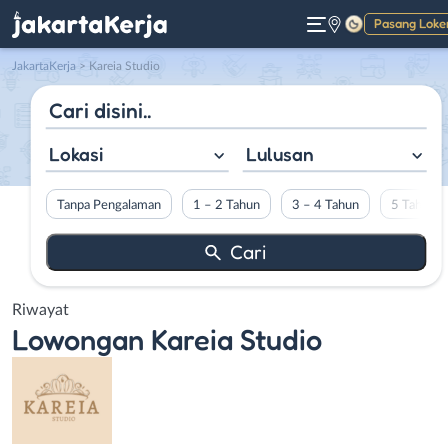
Pasang Loke
Gelap
JakartaKerja
>
Kareia Studio
Lokasi
Lulusan
Tanpa Pengalaman
1 – 2 Tahun
3 – 4 Tahun
5 Tahun L
Riwayat
Lowongan
Kareia Studio