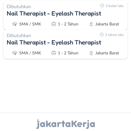
3 bulan lalu
Dibutuhkan
Nail Therapist - Eyelash Therapist
SMA / SMK
1 - 2 Tahun
Jakarta Barat
2 tahun lalu
Dibutuhkan
Nail Therapist - Eyelash Therapist
SMA / SMK
1 - 2 Tahun
Jakarta Barat
Administrasi
Bebas
Ahli
(Remote
Instagram
WhatsApp
Gizi
Work)
Ahli
Bekasi
X - Twitter
Telegram
Kecantikan
Bogor
Analis
Depok
Kanal Lainnya..