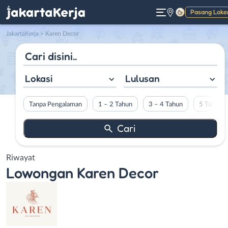
Pasang Loke
Gelap
JakartaKerja
>
Karen Decor
Lokasi
Lulusan
Tanpa Pengalaman
1 – 2 Tahun
3 – 4 Tahun
5 Tahun L
Riwayat
Lowongan
Karen Decor