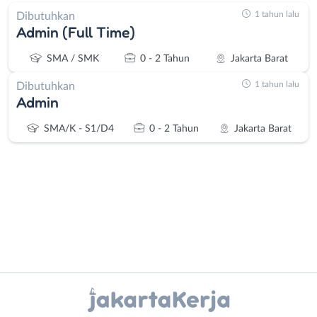
1 tahun lalu
Dibutuhkan
Admin (Full Time)
SMA / SMK
0 - 2 Tahun
Jakarta Barat
1 tahun lalu
Dibutuhkan
Admin
SMA/K - S1/D4
0 - 2 Tahun
Jakarta Barat
Administrasi
Bebas
Ahli
(Remote
Instagram
WhatsApp
Gizi
Work)
Ahli
Bekasi
X - Twitter
Telegram
Kecantikan
Bogor
Analis
Depok
Kanal Lainnya..