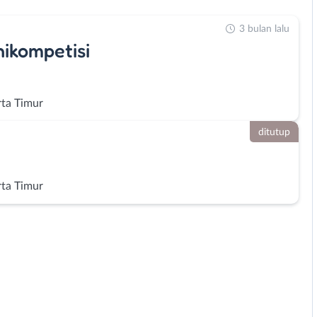
3 bulan lalu
ikompetisi
rta Timur
ditutup
rta Timur