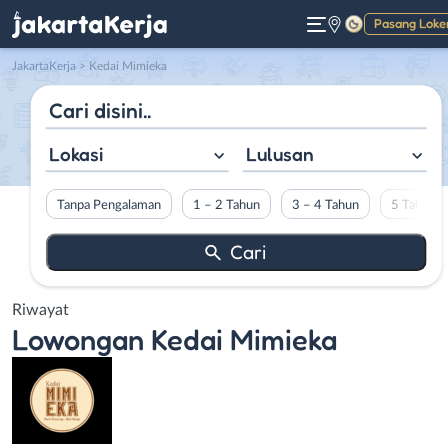
Pasang Loke
Gelap
JakartaKerja
>
Kedai Mimieka
Lokasi
Lulusan
Tanpa Pengalaman
1 – 2 Tahun
3 – 4 Tahun
5 Tahun L
Riwayat
Lowongan
Kedai Mimieka