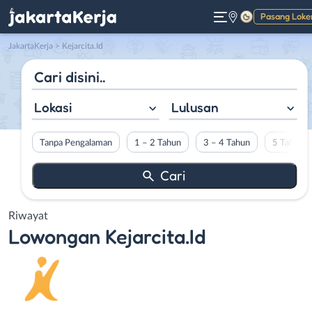
Pasang Loke
Gelap
JakartaKerja
>
Kejarcita.Id
Lokasi
Lulusan
Tanpa Pengalaman
1 – 2 Tahun
3 – 4 Tahun
5 Tahun L
Riwayat
Lowongan
Kejarcita.Id