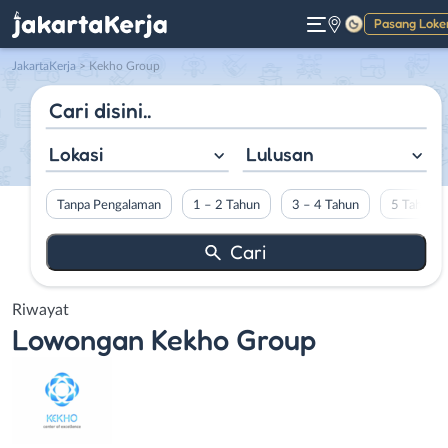
Pasang Loke
Gelap
JakartaKerja
>
Kekho Group
Lokasi
Lulusan
Tanpa Pengalaman
1 – 2 Tahun
3 – 4 Tahun
5 Tahun L
Riwayat
Lowongan
Kekho Group