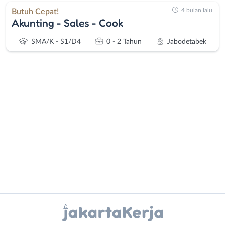
4 bulan lalu
Butuh Cepat!
Akunting - Sales - Cook
SMA/K - S1/D4
0 - 2 Tahun
Jabodetabek
Administrasi
Bebas
Ahli
(Remote
Gizi
Work)
Ahli
Bekasi
Kecantikan
Bogor
Analis
Depok
Instagram
WhatsApp
/
Jakarta
Peneliti
Barat
X - Twitter
Telegram
Animator
Jakarta
Apoteker
Pusat
Kanal Lainnya..
Arsitek
Jakarta