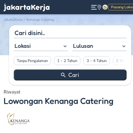
Pasang Loke
Gelap
JakartaKerja
>
Kenanga Catering
Lokasi
Lulusan
Tanpa Pengalaman
1 – 2 Tahun
3 – 4 Tahun
5 Tahun L
Riwayat
Lowongan
Kenanga Catering