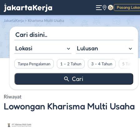
Pasang Loke
Gelap
JakartaKerja
>
Kharisma Multi Usaha
Lokasi
Lulusan
Tanpa Pengalaman
1 – 2 Tahun
3 – 4 Tahun
5 Tahun L
Riwayat
Lowongan
Kharisma Multi Usaha