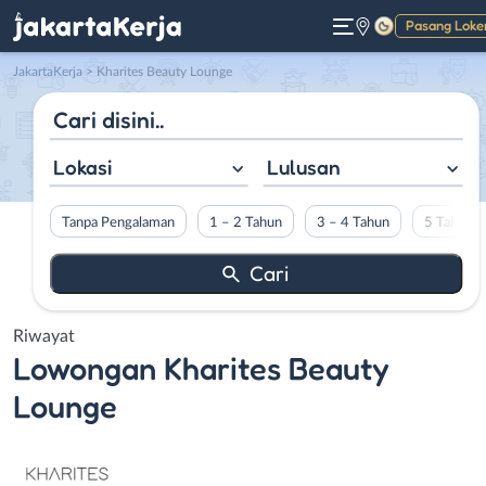
Pasang Loke
Gelap
JakartaKerja
>
Kharites Beauty Lounge
Lokasi
Lulusan
Tanpa Pengalaman
1 – 2 Tahun
3 – 4 Tahun
5 Tahun L
Riwayat
Lowongan
Kharites Beauty
Lounge