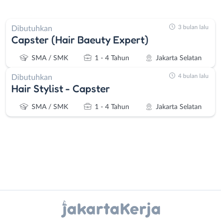
3 bulan lalu
Dibutuhkan
Capster (Hair Baeuty Expert)
SMA / SMK
1 - 4 Tahun
Jakarta Selatan
4 bulan lalu
Dibutuhkan
Hair Stylist - Capster
SMA / SMK
1 - 4 Tahun
Jakarta Selatan
Instagram
WhatsApp
Administrasi
Bebas
Ahli
(Remote
X - Twitter
Telegram
Gizi
Work)
Ahli
Bekasi
Kanal Lainnya..
Kecantikan
Bogor