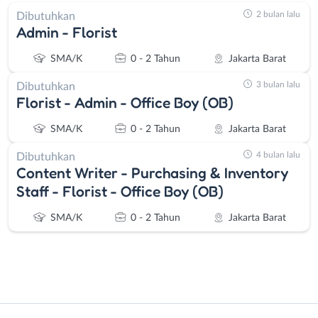
2 bulan lalu
Dibutuhkan
Admin - Florist
SMA/K
0 - 2 Tahun
Jakarta Barat
3 bulan lalu
Dibutuhkan
Florist - Admin - Office Boy (OB)
SMA/K
0 - 2 Tahun
Jakarta Barat
4 bulan lalu
Dibutuhkan
Content Writer - Purchasing & Inventory
Staff - Florist - Office Boy (OB)
SMA/K
0 - 2 Tahun
Jakarta Barat
Instagram
WhatsApp
Administrasi
Bebas
X - Twitter
Telegram