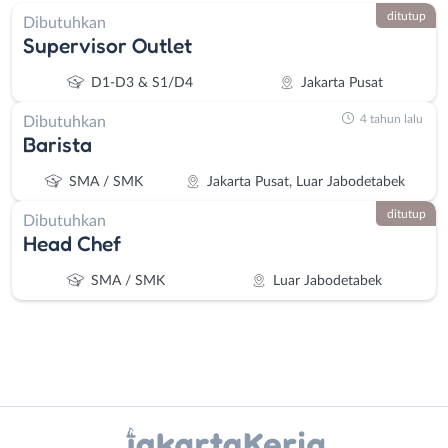
ditutup
Dibutuhkan
Supervisor Outlet
D1-D3 & S1/D4
Jakarta Pusat
4 tahun lalu
Dibutuhkan
Barista
SMA / SMK
Jakarta Pusat, Luar Jabodetabek
ditutup
Dibutuhkan
Head Chef
SMA / SMK
Luar Jabodetabek
Instagram
WhatsApp
Administrasi
Bebas
X - Twitter
Telegram
Ahli
(Remote