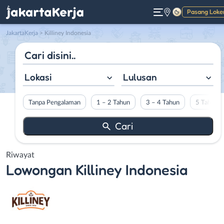
Pasang Loke
Gelap
JakartaKerja
>
Killiney Indonesia
Lokasi
Lulusan
Tanpa Pengalaman
1 – 2 Tahun
3 – 4 Tahun
5 Tahun L
Riwayat
Lowongan
Killiney Indonesia