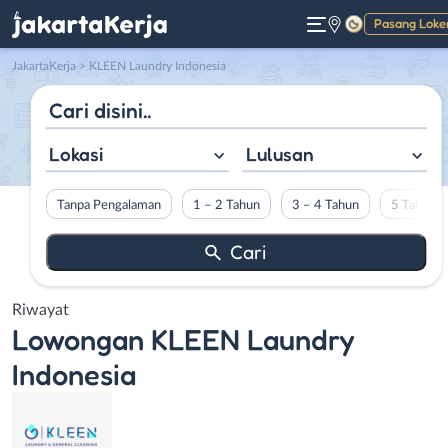
Pasang Loke
Gelap
JakartaKerja
>
KLEEN Laundry Indonesia
Lokasi
Lulusan
Tanpa Pengalaman
1 – 2 Tahun
3 – 4 Tahun
5 Tahun L
Riwayat
Lowongan
KLEEN Laundry
Indonesia