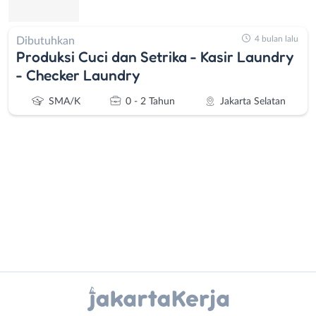
4 bulan lalu
Dibutuhkan
Produksi Cuci dan Setrika - Kasir Laundry
- Checker Laundry
SMA/K
0 - 2 Tahun
Jakarta Selatan
Administrasi
Bebas
Ahli
(Remote
Gizi
Work)
Instagram
WhatsApp
Ahli
Bekasi
Kecantikan
Bogor
X - Twitter
Telegram
Analis
Depok
/
Jakarta
Kanal Lainnya..
Peneliti
Barat