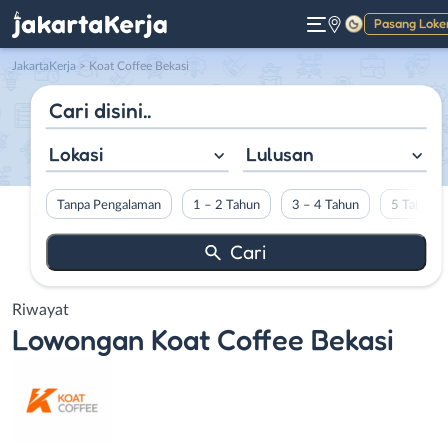
Pasang Loke
Gelap
JakartaKerja
>
Koat Coffee Bekasi
Lokasi
Lulusan
Tanpa Pengalaman
1 – 2 Tahun
3 – 4 Tahun
5 Tahun L
Riwayat
Lowongan
Koat Coffee Bekasi