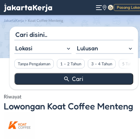
Pasang Loke
Gelap
JakartaKerja
>
Koat Coffee Menteng
Lokasi
Lulusan
Tanpa Pengalaman
1 – 2 Tahun
3 – 4 Tahun
5 Tahun L
Riwayat
Lowongan
Koat Coffee Menteng