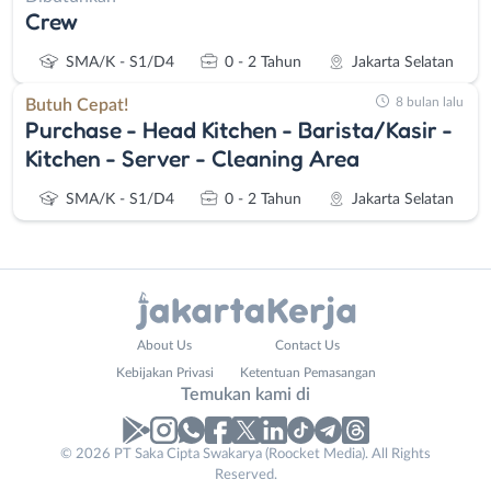
Crew
SMA/K - S1/D4
0 - 2 Tahun
Jakarta Selatan
8 bulan lalu
Butuh Cepat!
Purchase - Head Kitchen - Barista/Kasir -
Kitchen - Server - Cleaning Area
SMA/K - S1/D4
0 - 2 Tahun
Jakarta Selatan
Administrasi
Bebas
About Us
Contact Us
Ahli
(Remote
Kebijakan Privasi
Ketentuan Pemasangan
Gizi
Work)
Temukan kami di
Ahli
Bekasi
Kecantikan
Bogor
© 2026 PT Saka Cipta Swakarya (Roocket Media). All Rights
Analis
Depok
Reserved.